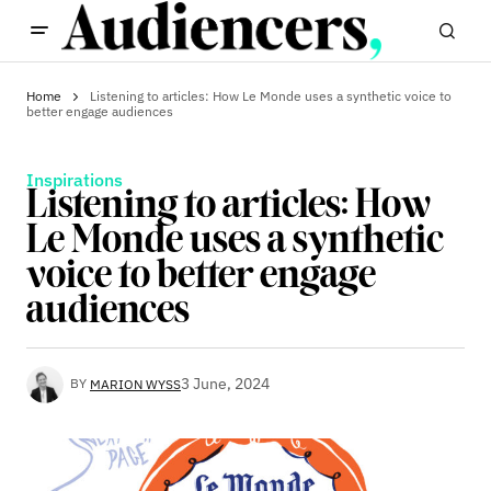
Home
Listening to articles: How Le Monde uses a synthetic voice to
better engage audiences
Inspirations
Listening to articles: How
Le Monde uses a synthetic
voice to better engage
audiences
3 June, 2024
BY
MARION WYSS