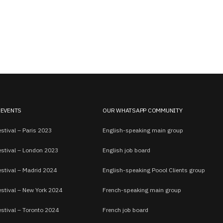
 EVENTS
OUR WHATSAPP COMMUNITY
stival – Paris 2023
English-speaking main group
estival – London 2023
English job board
estival – Madrid 2024
English-speaking Poool Clients group
estival – New York 2024
French-speaking main group
stival – Toronto 2024
French job board