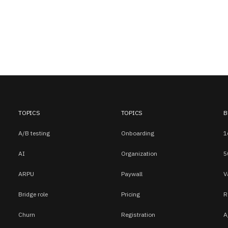
TOPICS
TOPICS
B
A/B testing
Onboarding
1
AI
Organization
5
ARPU
Paywall
V
Bridge role
Pricing
R
Churn
Registration
A