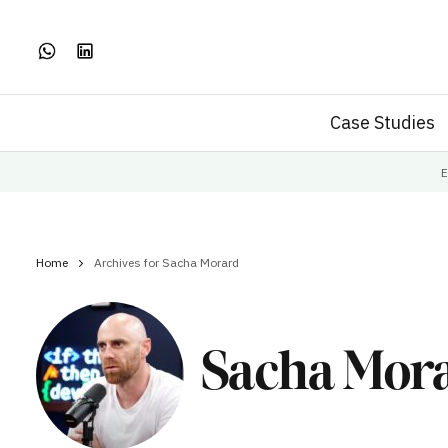
Case Studies
E
Home
Archives for Sacha Morard
Sacha Mor