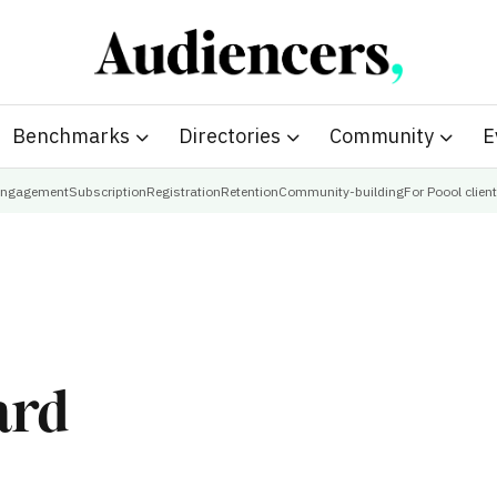
Benchmarks
Directories
Community
E
ngagement
Subscription
Registration
Retention
Community-building
For Poool clien
ard