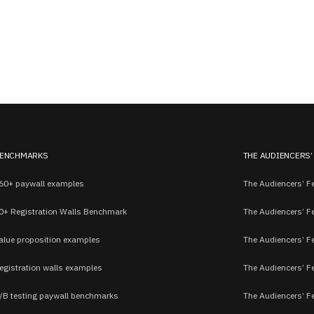
ENCHMARKS
THE AUDIENCERS’
60+ paywall examples
The Audiencers’ Fe
0+ Registration Walls Benchmark
The Audiencers’ F
alue proposition examples
The Audiencers’ F
egistration walls examples
The Audiencers’ F
/B testing paywall benchmarks
The Audiencers’ Fe