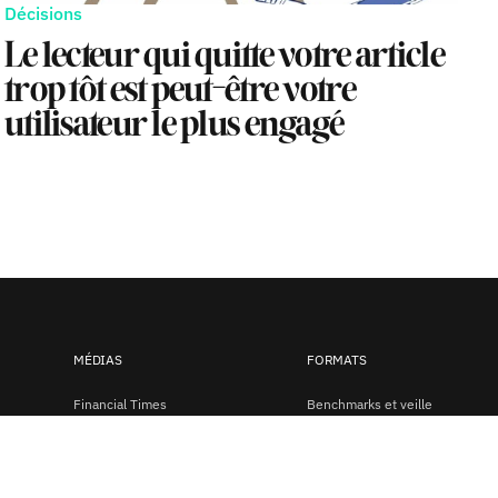
Décisions
Le lecteur qui quitte votre article
trop tôt est peut-être votre
utilisateur le plus engagé
MÉDIAS
FORMATS
Financial Times
Benchmarks et veille
Le Monde
Études de cas
The Economist
Guides et tutoriels