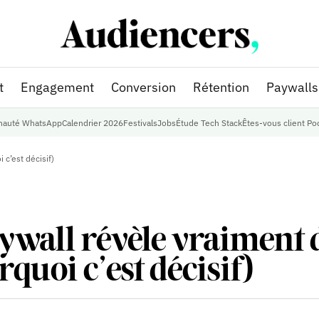
t
Engagement
Conversion
Rétention
Paywalls
auté WhatsApp
Calendrier 2026
Festivals
Jobs
Étude Tech Stack
Êtes-vous client Po
 c’est décisif)
ywall révèle vraiment 
rquoi c’est décisif)