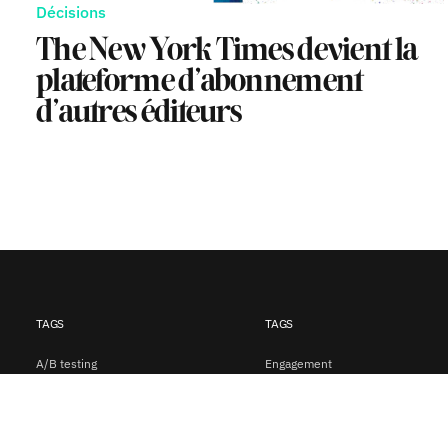
Décisions
The New York Times devient la
plateforme d’abonnement
d’autres éditeurs
TAGS
TAGS
A/B testing
Engagement
Abonnement
Festivals Audiencers
Apps mobiles
IA et Big Techs