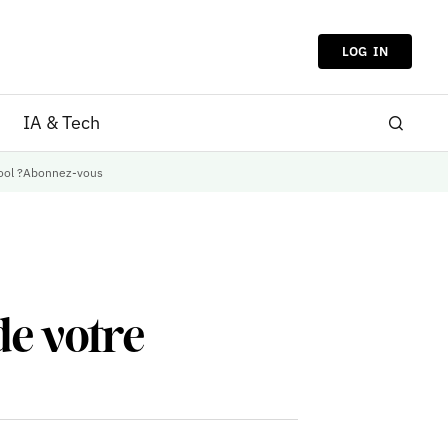
LOG IN
IA & Tech
ool ?
Abonnez-vous
de votre