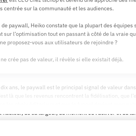
 centrée sur la communauté et les audiences.
 de paywall, Heiko constate que la plupart des équipes s
 sur l’optimisation tout en passant à côté de la vraie que
me proposez-vous aux utilisateurs de rejoindre ?
ne crée pas de valeur, il révèle si elle existait déjà.
dix ans, le paywall est le principal signal de valeur dan
st là que les revenus rencontrent la fidélisation, que l
ise les choix éditoriaux et que le funnel devient mesurab
a hauteur, de sa largeur, du moment où l’activer et du l
eux.