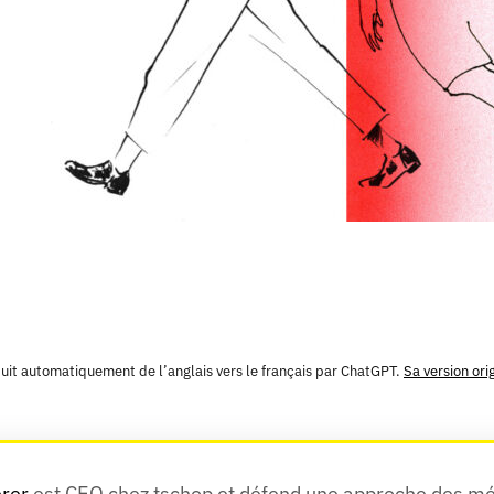
aduit automatiquement de l’anglais vers le français par ChatGPT.
Sa version ori
rer
 est CEO chez tschop et défend une approche des mé