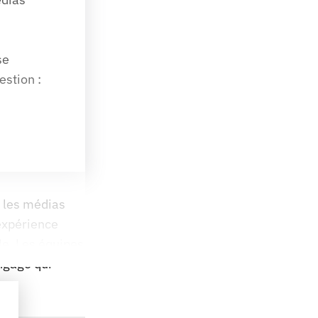
e 
stion : 
s les médias
’expérience
le. Les équipes
angage qui