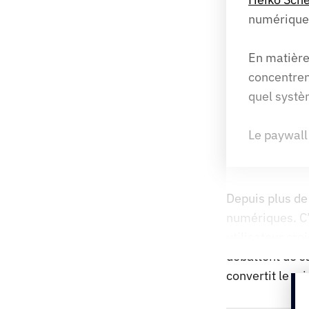
numériques
En matière
concentrent
quel systè
Le paywall 
Depuis plus de 
numériques. C’e
utilisateur cro
débattent de s
convertit le mi