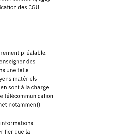
ification des CGU
strement préalable.
renseigner des
s une telle
oyens matériels
ien sont à la charge
 de télécommunication
ernet notamment).
x informations
rifier que la