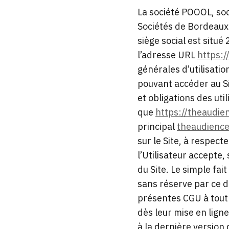
La société POOOL, soc
Sociétés de Bordeaux 
siège social est situé
l’adresse URL
https:/
générales d’utilisatio
pouvant accéder au Sit
et obligations des uti
que
https://
theaudien
principal
theaudienc
sur le Site, à respec
l’Utilisateur accepte,
du Site. Le simple fa
sans réserve par ce d
présentes CGU à tout 
dès leur mise en ligne
à la dernière version 