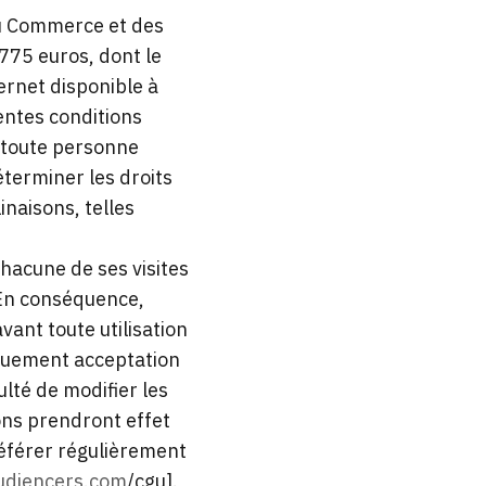
du Commerce et des
775 euros, dont le
ternet disponible à
sentes conditions
t toute personne
déterminer les droits
inaisons, telles
 chacune de ses visites
. En conséquence,
vant toute utilisation
tiquement acceptation
lté de modifier les
ons prendront effet
 référer régulièrement
udiencers.com
/cgu].