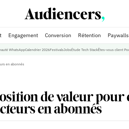
t
Engagement
Conversion
Rétention
Paywalls
auté WhatsApp
Calendrier 2026
Festivals
Jobs
Étude Tech Stack
Êtes-vous client Po
teurs en abonnés
osition de valeur pour
ecteurs en abonnés