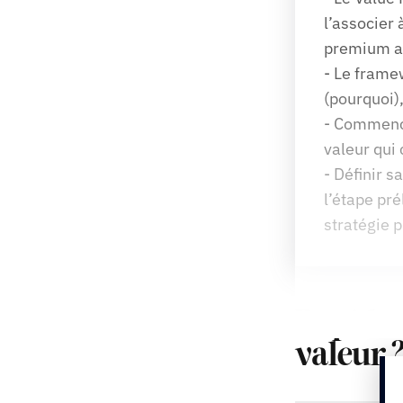
l’associer 
premium ap
- Le frame
(pourquoi)
- Commence
valeur qui
- Définir s
l’étape pré
stratégie
Rapidem
valeur 