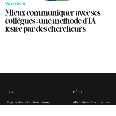
Opérations
Mieux communiquer avec ses
collègues : une méthode d’IA
testée par des chercheurs
TAGS
MÉDIAS
Organisation et culture interne
Alternatives Economiques
Paywall
Clarín