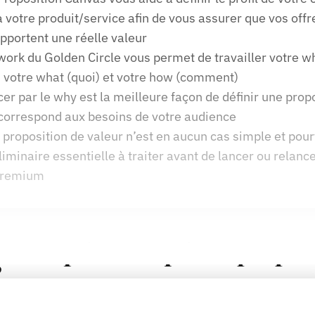
à votre produit/service afin de vous assurer que vos offre
portent une réelle valeur
work du Golden Circle vous permet de travailler votre wh
, votre what (quoi) et votre how (comment)
r par le why est la meilleure façon de définir une propo
 correspond aux besoins de votre audience
a proposition de valeur n’est en aucun cas simple et pourt
liminaire essentielle à traiter avant de lancer ou relance
 premium
ent, qu’est-ce qu’une proposi
?