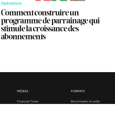
Opérations
Comment construire un
programme de parrainage qui
stimule la croissance des
abonnements
MÉDIAS
FORMATS
Financial Times
Benchmarks et veille
Le Monde
Études de cas