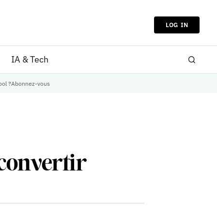
LOG IN
IA & Tech
ool ?
Abonnez-vous
 convertir