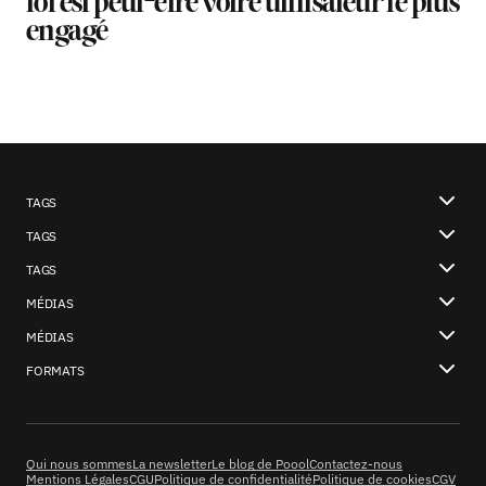
tôt est peut-être votre utilisateur le plus
engagé
TAGS
TAGS
TAGS
MÉDIAS
MÉDIAS
FORMATS
Qui nous sommes
La newsletter
Le blog de Poool
Contactez-nous
Mentions Légales
CGU
Politique de confidentialité
Politique de cookies
CGV